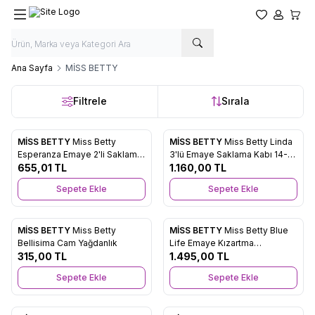
Favorilerim
Hesabım
Sepet
Ana Sayfa
MİSS BETTY
Filtrele
Sırala
MİSS BETTY
Miss Betty
MİSS BETTY
Miss Betty Linda
Yeni
Yeni
Favorilere Ekle
Favorilere Ekle
Esperanza Emaye 2'li Saklama
3'lü Emaye Saklama Kabı 14-
Kabı 14-15 Cm
655,01
TL
16-18 Cm
1.160,00
TL
Sepete Ekle
Sepete Ekle
MİSS BETTY
Miss Betty
MİSS BETTY
Miss Betty Blue
Yeni
Yeni
Favorilere Ekle
Favorilere Ekle
Bellisima Cam Yağdanlık
Life Emaye Kızartma
315,00
TL
Tenceresi 22 Cm
1.495,00
TL
Sepete Ekle
Sepete Ekle