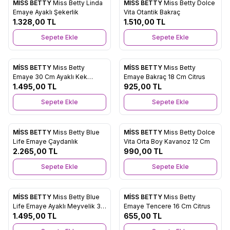
MİSS BETTY
Miss Betty Linda
MİSS BETTY
Miss Betty Dolce
Yeni
Yeni
Favorilere Ekle
Favorilere Ekle
Emaye Ayaklı Şekerlik
Vita Otantik Bakraç
1.328,00
TL
1.510,00
TL
Sepete Ekle
Sepete Ekle
MİSS BETTY
Miss Betty
MİSS BETTY
Miss Betty
Yeni
Yeni
Favorilere Ekle
Favorilere Ekle
Emaye 30 Cm Ayaklı Kek
Emaye Bakraç 18 Cm Citrus
Fanusu Blue Life
1.495,00
TL
925,00
TL
Sepete Ekle
Sepete Ekle
MİSS BETTY
Miss Betty Blue
MİSS BETTY
Miss Betty Dolce
Yeni
Yeni
Favorilere Ekle
Favorilere Ekle
Life Emaye Çaydanlık
Vita Orta Boy Kavanoz 12 Cm
2.265,00
TL
990,00
TL
Sepete Ekle
Sepete Ekle
MİSS BETTY
Miss Betty Blue
MİSS BETTY
Miss Betty
Yeni
Yeni
Favorilere Ekle
Favorilere Ekle
Life Emaye Ayaklı Meyvelik 30
Emaye Tencere 16 Cm Citrus
Cm
1.495,00
TL
655,00
TL