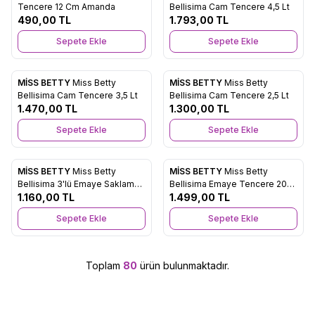
Favorilere Ekle
Favorilere Ekle
Tencere 12 Cm Amanda
Bellisima Cam Tencere 4,5 Lt
490,00
TL
1.793,00
TL
Sepete Ekle
Sepete Ekle
MİSS BETTY
Miss Betty
MİSS BETTY
Miss Betty
Yeni
Yeni
Favorilere Ekle
Favorilere Ekle
Bellisima Cam Tencere 3,5 Lt
Bellisima Cam Tencere 2,5 Lt
1.470,00
TL
1.300,00
TL
Sepete Ekle
Sepete Ekle
MİSS BETTY
Miss Betty
MİSS BETTY
Miss Betty
Yeni
Yeni
Favorilere Ekle
Favorilere Ekle
Bellisima 3'lü Emaye Saklama
Bellisima Emaye Tencere 20
Kabı 14-16-18 Cm
1.160,00
TL
Cm
1.499,00
TL
Sepete Ekle
Sepete Ekle
Toplam
80
ürün bulunmaktadır.