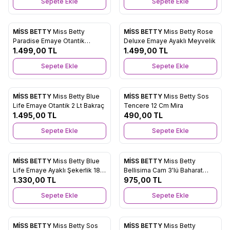
Sepete Ekle
Sepete Ekle
MİSS BETTY
Miss Betty
MİSS BETTY
Miss Betty Rose
Yeni
Yeni
Favorilere Ekle
Favorilere Ekle
Paradise Emaye Otantik
Deluxe Emaye Ayaklı Meyvelik
Bakraç 2 Lt
1.499,00
TL
1.499,00
TL
Sepete Ekle
Sepete Ekle
MİSS BETTY
Miss Betty Blue
MİSS BETTY
Miss Betty Sos
Yeni
Yeni
Favorilere Ekle
Favorilere Ekle
Life Emaye Otantik 2 Lt Bakraç
Tencere 12 Cm Mira
1.495,00
TL
490,00
TL
Sepete Ekle
Sepete Ekle
MİSS BETTY
Miss Betty Blue
MİSS BETTY
Miss Betty
Yeni
Yeni
Favorilere Ekle
Favorilere Ekle
Life Emaye Ayaklı Şekerlik 18
Bellisima Cam 3'lü Baharat
Cm
1.330,00
TL
Takımı
975,00
TL
Sepete Ekle
Sepete Ekle
MİSS BETTY
Miss Betty Sos
MİSS BETTY
Miss Betty
Yeni
Yeni