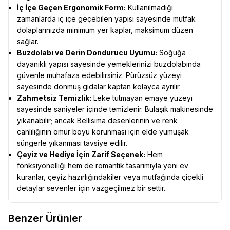
İç İçe Geçen Ergonomik Form:
Kullanılmadığı
zamanlarda iç içe geçebilen yapısı sayesinde mutfak
dolaplarınızda minimum yer kaplar, maksimum düzen
sağlar.
Buzdolabı ve Derin Dondurucu Uyumu:
Soğuğa
dayanıklı yapısı sayesinde yemeklerinizi buzdolabında
güvenle muhafaza edebilirsiniz. Pürüzsüz yüzeyi
sayesinde donmuş gıdalar kaptan kolayca ayrılır.
Zahmetsiz Temizlik:
Leke tutmayan emaye yüzeyi
sayesinde saniyeler içinde temizlenir. Bulaşık makinesinde
yıkanabilir; ancak Bellisima desenlerinin ve renk
canlılığının ömür boyu korunması için elde yumuşak
süngerle yıkanması tavsiye edilir.
Çeyiz ve Hediye İçin Zarif Seçenek:
Hem
fonksiyonelliği hem de romantik tasarımıyla yeni ev
kuranlar, çeyiz hazırlığındakiler veya mutfağında çiçekli
detaylar sevenler için vazgeçilmez bir settir.
Benzer Ürünler