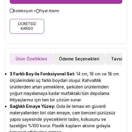
Koleksiyon +
Fiyat Alarmı
ÜCRETSİZ
KARGO
Ürün Özellikleri
Ödeme Seçenekleri
Tavsiye E
3 Farklı Boy ile Fonksiyonel Set:
14 cm, 16 cm ve 18 cm
ölçülerindeki üç farklı boydan oluşur. Kahvaltılık
ürünlerden artan yemeklere, şarküteri ürünlerinden
yoğurt mayalamaya kadar mutfaktaki tüm depolama
ihtiyaçlarınız için tam bir çözüm sunar.
Sağlıklı Emaye Yüzey:
Gıda ile teması en güvenli
materyallerden biri olan emaye, cam benzeri pürüzsüz
yapısı sayesinde yiyeceklerin tadını, kokusunu ve
tazeliğini %100 korur. Plastik kapların aksine gıdayla