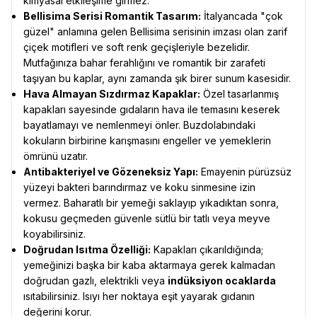
kimyasal etkileşime girmez.
Bellisima Serisi Romantik Tasarım:
İtalyancada "çok
güzel" anlamına gelen Bellisima serisinin imzası olan zarif
çiçek motifleri ve soft renk geçişleriyle bezelidir.
Mutfağınıza bahar ferahlığını ve romantik bir zarafeti
taşıyan bu kaplar, aynı zamanda şık birer sunum kasesidir.
Hava Almayan Sızdırmaz Kapaklar:
Özel tasarlanmış
kapakları sayesinde gıdaların hava ile temasını keserek
bayatlamayı ve nemlenmeyi önler. Buzdolabındaki
kokuların birbirine karışmasını engeller ve yemeklerin
ömrünü uzatır.
Antibakteriyel ve Gözeneksiz Yapı:
Emayenin pürüzsüz
yüzeyi bakteri barındırmaz ve koku sinmesine izin
vermez. Baharatlı bir yemeği saklayıp yıkadıktan sonra,
kokusu geçmeden güvenle sütlü bir tatlı veya meyve
koyabilirsiniz.
Doğrudan Isıtma Özelliği:
Kapakları çıkarıldığında;
yemeğinizi başka bir kaba aktarmaya gerek kalmadan
doğrudan gazlı, elektrikli veya
indüksiyon ocaklarda
ısıtabilirsiniz. Isıyı her noktaya eşit yayarak gıdanın
değerini korur.