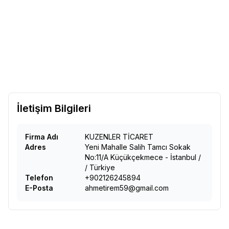
MİSS BETTY
Miss Betty
MİSS BETTY
Miss Betty Linda
Yeni
Yeni
Favorilere Ekle
Favorilere Ekle
Esperanza Emaye 2'li Saklama
3'lü Emaye Saklama Kabı 14-16-
Kabı 14-15 Cm
655,01
TL
18 Cm
1.160,00
TL
Sepete Ekle
Sepete Ekle
İletişim Bilgileri
Firma Adı
KUZENLER TİCARET
Adres
Yeni Mahalle Salih Tamcı Sokak
No:11/A Küçükçekmece - İstanbul
/
/
Türkiye
Telefon
+902126245894
E-Posta
ahmetirem59@gmail.com