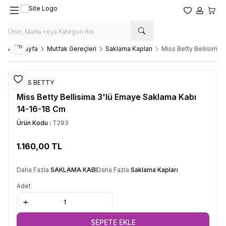
Favorilerim
Hesabım
Sepet
Paylaş
Ana Sayfa
Mutfak Gereçleri
Saklama Kapları
Miss Betty Bellisima
Favoriye Ekle
MİSS BETTY
Miss Betty Bellisima 3'lü Emaye Saklama Kabı
14-16-18 Cm
Ürün Kodu :
T293
1.160,00
TL
SEPETE EKLE
Daha Fazla
SAKLAMA KABI
Daha Fazla
Saklama Kapları
Adet
SEPETE EKLE