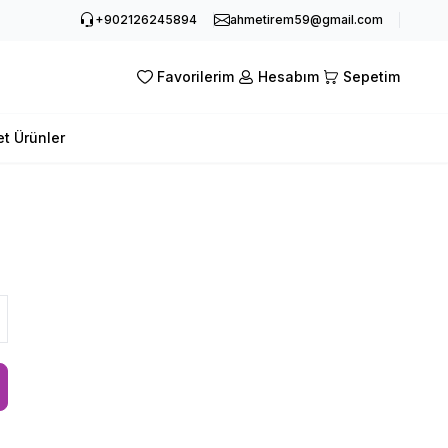
+902126245894
ahmetirem59@gmail.com
Favorilerim
Hesabım
Sepetim
et Ürünler