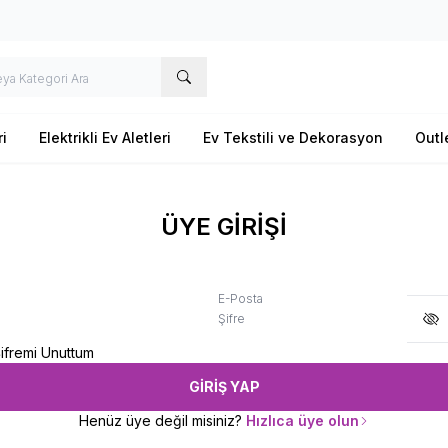
i
Elektrikli Ev Aletleri
Ev Tekstili ve Dekorasyon
Outl
ÜYE GİRİŞİ
E-Posta
Şifre
ifremi Unuttum
GİRİŞ YAP
Henüz üye değil misiniz?
Hızlıca üye olun