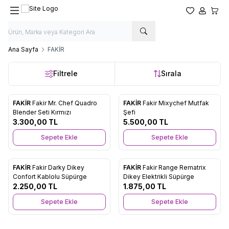
Favorilerim
Hesabım
Sepet
Ana Sayfa
FAKİR
Filtrele
Sırala
FAKİR
Fakir Mr. Chef Quadro
FAKİR
Fakir Mixychef Mutfak
Favorilere Ekle
Favorilere Ekle
Blender Seti Kırmızı
Şefi
3.300,00
TL
5.500,00
TL
Sepete Ekle
Sepete Ekle
FAKİR
Fakir Darky Dikey
FAKİR
Fakir Range Rematrix
Favorilere Ekle
Favorilere Ekle
Confort Kablolu Süpürge
Dikey Elektrikli Süpürge
2.250,00
TL
1.875,00
TL
Sepete Ekle
Sepete Ekle