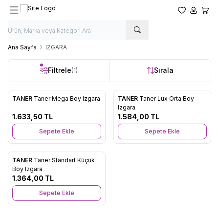
Favorilerim
Hesabım
Sepet
Ana Sayfa
IZGARA
Filtrele
Sırala
(1)
TANER
Taner Mega Boy Izgara
TANER
Taner Lüx Orta Boy
Favorilere Ekle
Favorilere Ekle
Izgara
1.633,50
TL
1.584,00
TL
Sepete Ekle
Sepete Ekle
TANER
Taner Standart Küçük
Favorilere Ekle
Boy Izgara
1.364,00
TL
Sepete Ekle